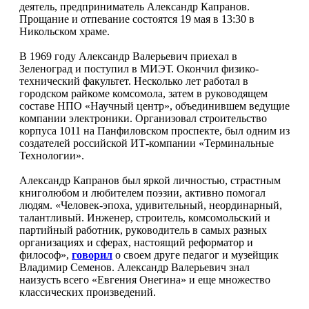
деятель, предприниматель Александр Капранов.
Прощание и отпевание состоятся 19 мая в 13:30 в
Никольском храме.
В 1969 году Александр Валерьевич приехал в
Зеленоград и поступил в МИЭТ. Окончил физико-
технический факультет. Несколько лет работал в
городском райкоме комсомола, затем в руководящем
составе НПО «Научный центр», объединившем ведущие
компании электроники. Организовал строительство
корпуса 1011 на Панфиловском проспекте, был одним из
создателей российской ИТ-компании «Терминальные
Технологии».
Александр Капранов был яркой личностью, страстным
книголюбом и любителем поэзии, активно помогал
людям. «Человек-эпоха, удивительный, неординарный,
талантливый. Инженер, строитель, комсомольский и
партийный работник, руководитель в самых разных
организациях и сферах, настоящий реформатор и
философ»,
говорил
о своем друге педагог и музейщик
Владимир Семенов. Александр Валерьевич знал
наизусть всего «Евгения Онегина» и еще множество
классических произведений.