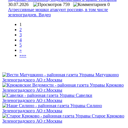
30.07.2026
759
0
Агрессивные мошки атакуют россиян, в том числе
зеленоградцев. Видео
1
2
3
4
5
»
»»»