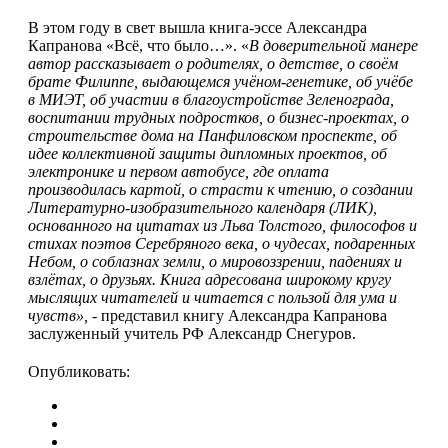
В этом году в свет вышла книга-эссе Александра
Капранова «Всё, что было…». «
В доверительной манере
автор рассказывает о родителях, о детстве, о своём
брате Филиппе, выдающемся учёном-генетике, об учёбе
в МИЭТ, об участии в благоустройстве Зеленограда,
воспитании трудных подростков, о бизнес-проектах, о
строительстве дома на Панфиловском проспекте, об
идее коллективной защиты дипломных проектов, об
электронике и первом автобусе, где оплата
производилась картой, о страсти к чтению, о создании
Литературно-изобразительного календаря (ЛИК),
основанного на цитатах из Льва Толстого, философов и
стихах поэтов Серебряного века, о чудесах, подаренных
Небом, о соблазнах земли, о мировоззрении, падениях и
взлётах, о друзьях. Книга адресована широкому кругу
мыслящих читателей и читается с пользой для ума и
чувств», -
представил книгу Александра Капранова
заслуженный учитель РФ Александр Снегуров.
Опубликовать: