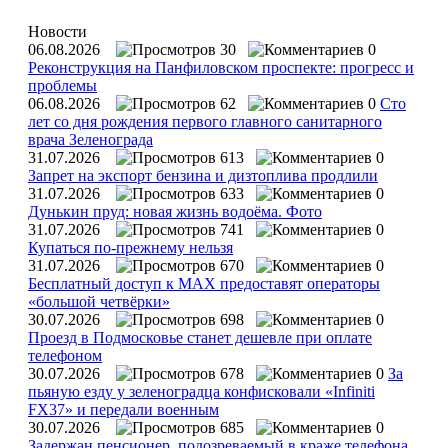
Новости
06.08.2026
30
0
Реконструкция на Панфиловском проспекте: прогресс и
проблемы
06.08.2026
62
0
Сто
лет со дня рождения первого главного санитарного
врача Зеленограда
31.07.2026
613
0
Запрет на экспорт бензина и дизтоплива продлили
31.07.2026
633
0
Дунькин пруд: новая жизнь водоёма. Фото
31.07.2026
741
0
Купаться по‑прежнему нельзя
31.07.2026
670
0
Бесплатный доступ к MAX предоставят операторы
«большой четвёрки»
30.07.2026
698
0
Проезд в Подмосковье станет дешевле при оплате
телефоном
30.07.2026
678
0
За
пьяную езду у зеленоградца конфисковали «Infiniti
FX37» и передали военным
30.07.2026
685
0
Задержан пенсионер, подозреваемый в краже телефона