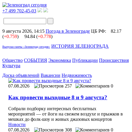
+7 499 702-45-03
9 августа 2026, 14:15
Погода в Зеленограде
ЦБ РФ:
82.17
(
+0.759
)
94.84 (
+0.778
)
ИСТОРИЯ ЗЕЛЕНОГРАДА
Выпуски газеты «Зеленоград сегодня»
Общество
СОБЫТИЯ
Экономика
Публикации
Происшествия
Культура
Доска объявлений
Вакансии
Недвижимость
07.08.2026
257
0
Как провести выходные 8 и 9 августа?
Собрали подборку интересных бесплатных
мероприятий — от йоги на свежем воздухе и прыжков в
мешках до фолк‑шоу и живых джазовых концертов
Новости
07.08.2026
308
0