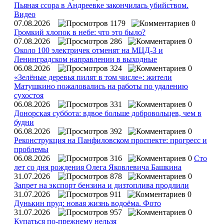
Пьяная ссора в Андреевке закончилась убийством.
Видео
07.08.2026
1179
0
Громкий хлопок в небе: что это было?
07.08.2026
286
0
Около 100 электричек отменят на МЦД-3 и
Ленинградском направлении в выходные
06.08.2026
324
0
«Зелёные деревья пилят в том числе»: жители
Матушкино пожаловались на работы по удалению
сухостоя
06.08.2026
331
0
Донорская суббота: вдвое больше добровольцев, чем в
будни
06.08.2026
392
0
Реконструкция на Панфиловском проспекте: прогресс и
проблемы
06.08.2026
316
0
Сто
лет со дня рождения Олега Яковлевича Башкина
31.07.2026
878
0
Запрет на экспорт бензина и дизтоплива продлили
31.07.2026
911
0
Дунькин пруд: новая жизнь водоёма. Фото
31.07.2026
957
0
Купаться по‑прежнему нельзя