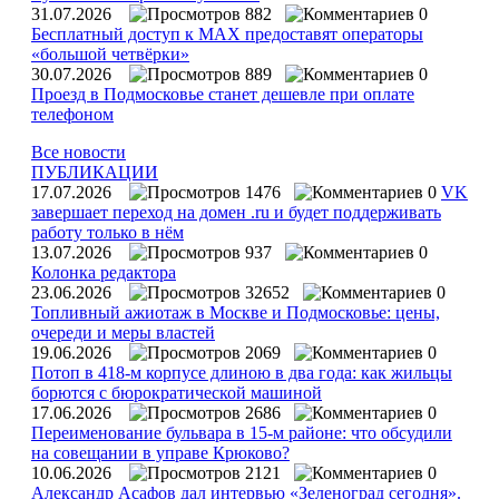
31.07.2026
882
0
Бесплатный доступ к MAX предоставят операторы
«большой четвёрки»
30.07.2026
889
0
Проезд в Подмосковье станет дешевле при оплате
телефоном
Все новости
ПУБЛИКАЦИИ
17.07.2026
1476
0
VK
завершает переход на домен .ru и будет поддерживать
работу только в нём
13.07.2026
937
0
Колонка редактора
23.06.2026
32652
0
Топливный ажиотаж в Москве и Подмосковье: цены,
очереди и меры властей
19.06.2026
2069
0
Потоп в 418-м корпусе длиною в два года: как жильцы
борются с бюрократической машиной
17.06.2026
2686
0
Переименование бульвара в 15-м районе: что обсудили
на совещании в управе Крюково?
10.06.2026
2121
0
Александр Асафов дал интервью «Зеленоград сегодня».