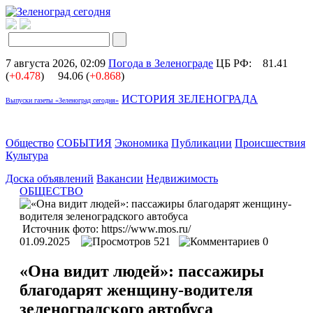
7 августа 2026, 02:09
Погода в Зеленограде
ЦБ РФ:
81.41
(
+0.478
)
94.06 (
+0.868
)
ИСТОРИЯ ЗЕЛЕНОГРАДА
Выпуски газеты «Зеленоград сегодня»
Общество
СОБЫТИЯ
Экономика
Публикации
Происшествия
Культура
Доска объявлений
Вакансии
Недвижимость
ОБЩЕСТВО
Источник фото: https://www.mos.ru/
01.09.2025
521
0
«Она видит людей»: пассажиры
благодарят женщину-водителя
зеленоградского автобуса