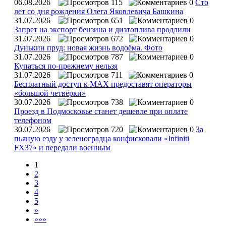
06.08.2026
115
0
Сто
лет со дня рождения Олега Яковлевича Башкина
31.07.2026
651
0
Запрет на экспорт бензина и дизтоплива продлили
31.07.2026
672
0
Дунькин пруд: новая жизнь водоёма. Фото
31.07.2026
787
0
Купаться по‑прежнему нельзя
31.07.2026
711
0
Бесплатный доступ к MAX предоставят операторы
«большой четвёрки»
30.07.2026
738
0
Проезд в Подмосковье станет дешевле при оплате
телефоном
30.07.2026
720
0
За
пьяную езду у зеленоградца конфисковали «Infiniti
FX37» и передали военным
1
2
3
4
5
»
»»»