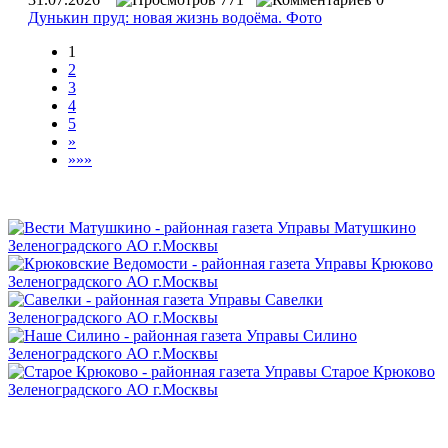
Дунькин пруд: новая жизнь водоёма. Фото
1
2
3
4
5
»
»»»