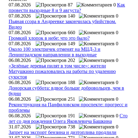
07.08.2026
87
0
Как
провести выходные 8 и 9 августа?
07.08.2026
140
0
Пьяная ссора в Андреевке закончилась убийством.
Видео
07.08.2026
660
0
Громкий хлопок в небе: что это было?
07.08.2026
149
0
Около 100 электричек отменят на МЦД-3 и
Ленинградском направлении в выходные
06.08.2026
202
0
«Зелёные деревья пилят в том числе»: жители
Матушкино пожаловались на работы по удалению
сухостоя
06.08.2026
188
0
Донорская суббота: вдвое больше добровольцев, чем в
будни
06.08.2026
251
0
Реконструкция на Панфиловском проспекте: прогресс и
проблемы
06.08.2026
191
0
Сто
лет со дня рождения Олега Яковлевича Башкина
31.07.2026
738
0
Запрет на экспорт бензина и дизтоплива продлили
31.07.2026
771
0