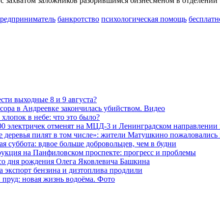
с захватом заложников разорившимся бизнесменом в отделении
редприниматель
банкротство
психологическая помощь
бесплатн
сти выходные 8 и 9 августа?
сора в Андреевке закончилась убийством. Видео
хлопок в небе: что это было?
00 электричек отменят на МЦД-3 и Ленинградском направлении
е деревья пилят в том числе»: жители Матушкино пожаловались 
я суббота: вдвое больше добровольцев, чем в будни
рукция на Панфиловском проспекте: прогресс и проблемы
 со дня рождения Олега Яковлевича Башкина
а экспорт бензина и дизтоплива продлили
 пруд: новая жизнь водоёма. Фото