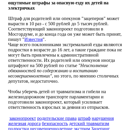
ощутимые штрафы за опасную езду их детей на
электричках
Штраф для родителей или опекунов "зацеперов" может
вырасти в 10 раз - с 500 рублей до 5 тысяч рублей.
Соответствующий законопроект подготовили в
Мосгордуме, и до конца года он уже может быть принят,
пишут "
Известия
".
Чаще всего поклонниками экстремальной езды являются
подростки в возрасте до 16 лет, а такие граждане пока не
могут быть привлечены к административной
ответственности. Их родителей или опекунов иногда
штрафуют на 500 рублей по статье
"Неисполнение
обязанностей по содержанию и воспитанию
несовершеннолетних"
, но этого, по мнению столичных
депутатов, недостаточно.
Чтобы уберечь детей от травматизма и гибели на
железнодорожном транспорте парламентарии и
подготовили законопроект, который усиливает
ответственность взрослых за деяния из отпрысков.
законопроект
родительские права
штраф
нарушения
железная дорога
безопасность
детский травматизм
подростки
несовершеннолетние
экстрим
Зацепинг