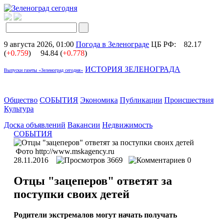
9 августа 2026, 01:00
Погода в Зеленограде
ЦБ РФ:
82.17
(
+0.759
)
94.84 (
+0.778
)
ИСТОРИЯ ЗЕЛЕНОГРАДА
Выпуски газеты «Зеленоград сегодня»
Общество
СОБЫТИЯ
Экономика
Публикации
Происшествия
Культура
Доска объявлений
Вакансии
Недвижимость
СОБЫТИЯ
Фото http://www.mskagency.ru
28.11.2016
3669
0
Отцы "зацеперов" ответят за
поступки своих детей
Родители экстремалов могут начать получать