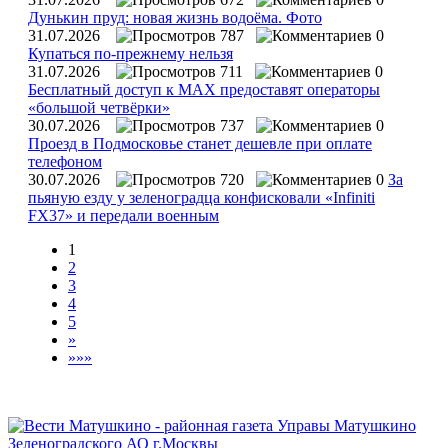
Дунькин пруд: новая жизнь водоёма. Фото
31.07.2026
787
0
Купаться по‑прежнему нельзя
31.07.2026
711
0
Бесплатный доступ к MAX предоставят операторы
«большой четвёрки»
30.07.2026
737
0
Проезд в Подмосковье станет дешевле при оплате
телефоном
30.07.2026
720
0
За
пьяную езду у зеленоградца конфисковали «Infiniti
FX37» и передали военным
1
2
3
4
5
»
»»»