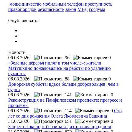
мошенничество
мобильный телефон
преступность
правопорядок
безопасность
закон
МВД
госдума
Опубликовать:
Новости
06.08.2026
96
0
«Зелёные деревья пилят в том числе»: жители
Матушкино пожаловались на работы по удалению
сухостоя
06.08.2026
88
0
Донорская суббота: вдвое больше добровольцев, чем в
будни
06.08.2026
141
0
Реконструкция на Панфиловском проспекте: прогресс и
проблемы
06.08.2026
114
0
Сто
лет со дня рождения Олега Яковлевича Башкина
31.07.2026
651
0
Запрет на экспорт бензина и дизтоплива продлили
31.07.2026
672
0