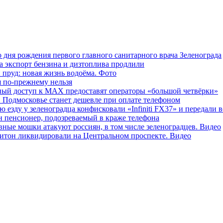
о дня рождения первого главного санитарного врача Зеленограда
а экспорт бензина и дизтоплива продлили
 пруд: новая жизнь водоёма. Фото
я по‑прежнему нельзя
ный доступ к MAX предоставят операторы «большой четвёрки»
в Подмосковье станет дешевле при оплате телефоном
ю езду у зеленоградца конфисковали «Infiniti FX37» и передали
н пенсионер, подозреваемый в краже телефона
вные мошки атакуют россиян, в том числе зеленоградцев. Видео
итон ликвидировали на Центральном проспекте. Видео