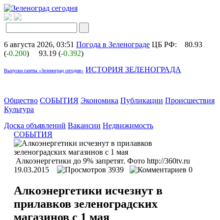
6 августа 2026, 03:51
Погода в Зеленограде
ЦБ РФ:
80.93
(
-0.200
)
93.19 (
-0.392
)
ИСТОРИЯ ЗЕЛЕНОГРАДА
Выпуски газеты «Зеленоград сегодня»
Общество
СОБЫТИЯ
Экономика
Публикации
Происшествия
Культура
Доска объявлений
Вакансии
Недвижимость
СОБЫТИЯ
Алкоэнергетики до 9% запретят. Фото http://360tv.ru
19.03.2015
3939
0
Алкоэнергетики исчезнут в
прилавков зеленоградских
магазинов с 1 мая