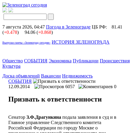
7 августа 2026, 04:47
Погода в Зеленограде
ЦБ РФ:
81.41
(
+0.478
)
94.06 (
+0.868
)
ИСТОРИЯ ЗЕЛЕНОГРАДА
Выпуски газеты «Зеленоград сегодня»
Общество
СОБЫТИЯ
Экономика
Публикации
Происшествия
Культура
Доска объявлений
Вакансии
Недвижимость
СОБЫТИЯ
12.09.2014
6057
0
Призвать к ответственности
Сенатор
З.Ф.Драгункина
подала заявления в суд и в
Главное управление Следственного комитета
Российской Федерации по городу Москве о