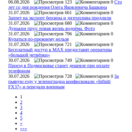
06.08.2026
123
0
Сто
лет со дня рождения Олега Яковлевича Башкина
31.07.2026
661
0
Запрет на экспорт бензина и дизтоплива продлили
31.07.2026
680
0
Дунькин пруд: новая жизнь водоёма. Фото
31.07.2026
796
0
Купаться по‑прежнему нельзя
31.07.2026
721
0
Бесплатный доступ к MAX предоставят операторы
«большой четвёрки»
30.07.2026
749
0
Проезд в Подмосковье станет дешевле при оплате
телефоном
30.07.2026
728
0
За
пьяную езду у зеленоградца конфисковали «Infiniti
FX37» и передали военным
1
2
3
4
5
»
»»»