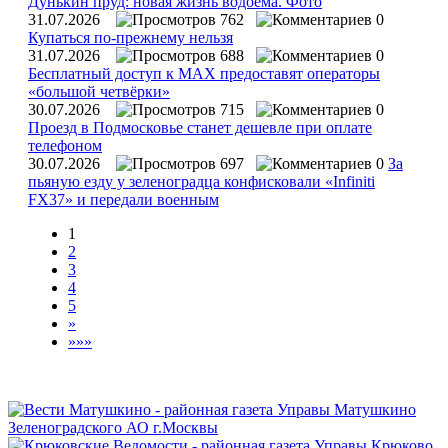
Дунькин пруд: новая жизнь водоёма. Фото
31.07.2026
762
0
Купаться по‑прежнему нельзя
31.07.2026
688
0
Бесплатный доступ к MAX предоставят операторы
«большой четвёрки»
30.07.2026
715
0
Проезд в Подмосковье станет дешевле при оплате
телефоном
30.07.2026
697
0
За
пьяную езду у зеленоградца конфисковали «Infiniti
FX37» и передали военным
1
2
3
4
5
»
»»»