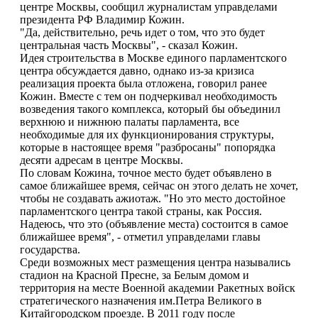
центре Москвы, сообщил журналистам управделами
президента РФ Владимир Кожин.
"Да, действительно, речь идет о том, что это будет
центральная часть Москвы", - сказал Кожин.
Идея строительства в Москве единого парламентского
центра обсуждается давно, однако из-за кризиса
реализация проекта была отложена, говорил ранее
Кожин. Вместе с тем он подчеркивал необходимость
возведения такого комплекса, который бы объединил
верхнюю и нижнюю палаты парламента, все
необходимые для их функционирования структуры,
которые в настоящее время "разбросаны" попорядка
десяти адресам в центре Москвы.
По словам Кожина, точное место будет объявлено в
самое ближайшее время, сейчас он этого делать не хочет,
чтобы не создавать ажиотаж. "Но это место достойное
парламентского центра такой страны, как Россия.
Надеюсь, что это (объявление места) состоится в самое
ближайшее время", - отметил управделами главы
государства.
Среди возможных мест размещения центра назывались
стадион на Красной Пресне, за Белым домом и
территория на месте Военной академии Ракетных войск
стратегического назначения им.Петра Великого в
Китайгородском проезде. В 2011 году после