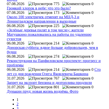
07.08.2026
775
0
Громкий хлопок в небе: что это было?
07.08.2026
173
0
Около 100 электричек отменят на МЦД-3 и
Ленинградском направлении в выходные
06.08.2026
225
0
«Зелёные деревья пилят в том числе»: жители
Матушкино пожаловались на работы по удалению
сухостоя
06.08.2026
214
0
Донорская суббота: вдвое больше добровольцев, чем в
будни
06.08.2026
274
0
Реконструкция на Панфиловском проспекте: прогресс и
проблемы
06.08.2026
214
0
Сто
лет со дня рождения Олега Яковлевича Башкина
31.07.2026
767
0
Запрет на экспорт бензина и дизтоплива продлили
31.07.2026
801
0
Дунькин пруд: новая жизнь водоёма. Фото
1
2
3