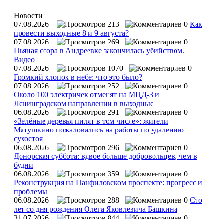
Новости
07.08.2026
213
0
Как
провести выходные 8 и 9 августа?
07.08.2026
269
0
Пьяная ссора в Андреевке закончилась убийством.
Видео
07.08.2026
1070
0
Громкий хлопок в небе: что это было?
07.08.2026
252
0
Около 100 электричек отменят на МЦД-3 и
Ленинградском направлении в выходные
06.08.2026
291
0
«Зелёные деревья пилят в том числе»: жители
Матушкино пожаловались на работы по удалению
сухостоя
06.08.2026
296
0
Донорская суббота: вдвое больше добровольцев, чем в
будни
06.08.2026
359
0
Реконструкция на Панфиловском проспекте: прогресс и
проблемы
06.08.2026
288
0
Сто
лет со дня рождения Олега Яковлевича Башкина
31.07.2026
844
0