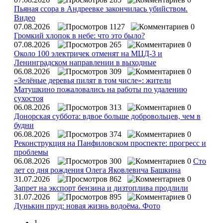
Пьяная ссора в Андреевке закончилась убийством.
Видео
07.08.2026
1127
0
Громкий хлопок в небе: что это было?
07.08.2026
265
0
Около 100 электричек отменят на МЦД-3 и
Ленинградском направлении в выходные
06.08.2026
309
0
«Зелёные деревья пилят в том числе»: жители
Матушкино пожаловались на работы по удалению
сухостоя
06.08.2026
313
0
Донорская суббота: вдвое больше добровольцев, чем в
будни
06.08.2026
374
0
Реконструкция на Панфиловском проспекте: прогресс и
проблемы
06.08.2026
300
0
Сто
лет со дня рождения Олега Яковлевича Башкина
31.07.2026
862
0
Запрет на экспорт бензина и дизтоплива продлили
31.07.2026
895
0
Дунькин пруд: новая жизнь водоёма. Фото
1