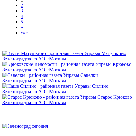
2
3
4
5
»
»»»