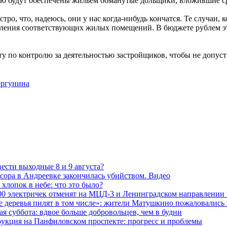
стью будут обеспечены жильем обманутые дольщики, вложившие с
ро, что, надеюсь, они у нас когда-нибудь кончатся. Те случаи,
ления соответствующих жилых помещений. В бюджете рублем эт
ту по контролю за деятельностью застройщиков, чтобы не допус
ергунина
ести выходные 8 и 9 августа?
сора в Андреевке закончилась убийством. Видео
хлопок в небе: что это было?
00 электричек отменят на МЦД-3 и Ленинградском направлении
е деревья пилят в том числе»: жители Матушкино пожаловались 
я суббота: вдвое больше добровольцев, чем в будни
рукция на Панфиловском проспекте: прогресс и проблемы