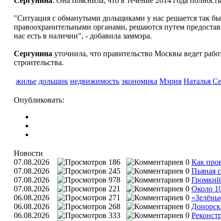
Сергунина
. Она пояснила, что в течение 2014 года полно
"Ситуация с обманутыми дольщиками у нас решается так быст
правоохранительными органами, решаются путем предостав
нас есть в наличии", - добавила заммэра.
Сергунина
уточнила, что правительство Москвы ведет рабо
строительства.
жилье
дольщик
недвижимость
экономика
Мэрия
Наталья С
Опубликовать:
Новости
07.08.2026
186
0
Как пров
07.08.2026
245
0
Пьяная с
07.08.2026
978
0
Громкий 
07.08.2026
221
0
Около 1
06.08.2026
271
0
«Зелёны
06.08.2026
268
0
Донорска
06.08.2026
333
0
Реконст