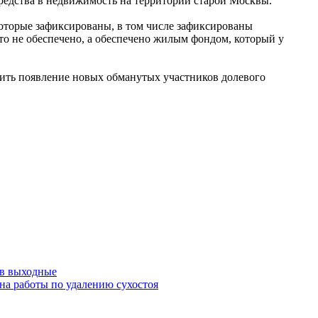
редства в недвижимость на территории старой Москвы.
 которые зафиксированы, в том числе зафиксированы
о не обеспечено, а обеспечено жилым фондом, который у
тить появление новых обманутых участников долевого
 в выходные
на работы по удалению сухостоя