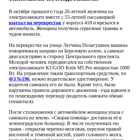
В октябре прошлого года 20-летний мужчина на
электросамокате вместе с 55-летней пассажиркой
выехал на перекресток
у корпуса 418 и врезался в
автомобиль. Женщина получила серьезные травмы и
чудом выжила.
На перекрестке на улице Летчика Полагушина машина
поворачивала направо на Березовую аллею, а самокат
двигался прямо в сторону Центрального проспекта.
Молодой человек передвигался на собственном
электросамокате KUGOO Kirin M5 Pro мощностью 1000
Вт. На управление таким транспортным средством, по
ФЗ №196
, нужно водительское удостоверение. У
водителя самоката его не было. Кроме того, были
нарушены правила дорожного движения - езда вдвоем и
по пешеходному переходу (водитель самоката обязан
спешиться).
После столкновения с автомобилем женщина упала с
самоката на землю. «Скорая помощь» доставила её в
зеленоградскую больницу. В числе полученных ею
травм - открытая черепно-мозговая, перелом правой
височной и теменной костей, ушиб головного мозга,