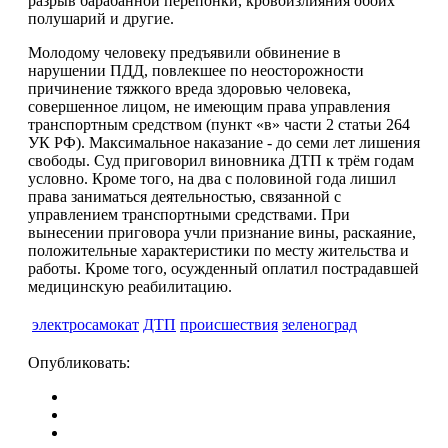
разрыв барабанной перепонки, кровоизлияния обоих
полушарий и другие.
Молодому человеку предъявили обвинение в
нарушении ПДД, повлекшее по неосторожности
причинение тяжкого вреда здоровью человека,
совершенное лицом, не имеющим права управления
транспортным средством (пункт «в» части 2 статьи 264
УК РФ). Максимальное наказание - до семи лет лишения
свободы. Суд приговорил виновника ДТП к трём годам
условно. Кроме того, на два с половиной года лишил
права заниматься деятельностью, связанной с
управлением транспортными средствами. При
вынесении приговора учли признание вины, раскаяние,
положительные характеристики по месту жительства и
работы. Кроме того, осужденный оплатил пострадавшей
медицинскую реабилитацию.
электросамокат
ДТП
происшествия
зеленоград
Опубликовать: