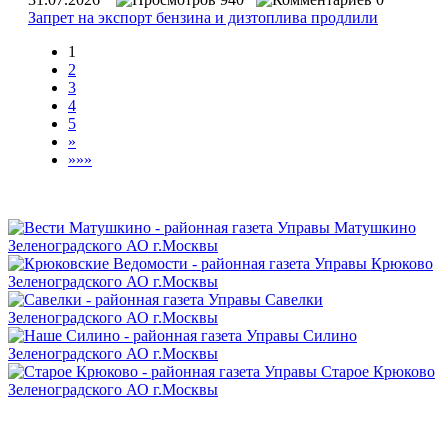
Запрет на экспорт бензина и дизтоплива продлили
1
2
3
4
5
»
»»»