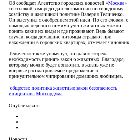
Об сообщает Агентство городских новостей «
Москва
»
со ссылкой зампредседателя комиссии по городскому
хозяйству и жилищной политике Валерия Теличенко.
Он выступил с одобрением этой идеи. По его словам, с
помощью переписи помимо учета животных можно
понять какие их виды и где проживают. Ведь бывают
случаи, когда домашние питомцы страдают при
нахождении в городских квартирах, отмечает чиновник.
Теличенко также упомянул, что давно созрела
необходимость принять закон о животных. Благодаря,
которому можно будет воплотить в жизнь уже не
впервые рассматриваемое предложение о
принудительном чипировании домашних любимцев.
общество
политика
животные
закон
безопасность
инициатива
Мосгордума
Опубликовать:
Новости