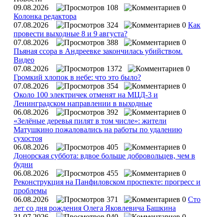
09.08.2026
108
0
Колонка редактора
07.08.2026
324
0
Как
провести выходные 8 и 9 августа?
07.08.2026
388
0
Пьяная ссора в Андреевке закончилась убийством.
Видео
07.08.2026
1372
0
Громкий хлопок в небе: что это было?
07.08.2026
354
0
Около 100 электричек отменят на МЦД-3 и
Ленинградском направлении в выходные
06.08.2026
392
0
«Зелёные деревья пилят в том числе»: жители
Матушкино пожаловались на работы по удалению
сухостоя
06.08.2026
405
0
Донорская суббота: вдвое больше добровольцев, чем в
будни
06.08.2026
455
0
Реконструкция на Панфиловском проспекте: прогресс и
проблемы
06.08.2026
371
0
Сто
лет со дня рождения Олега Яковлевича Башкина
31.07.2026
940
0