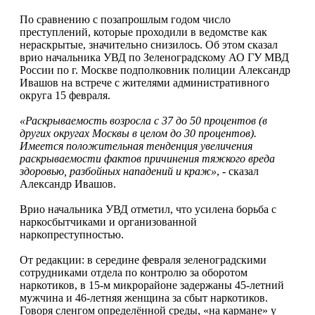
По сравнению с позапрошлым годом число
преступлений, которые проходили в ведомстве как
нераскрытые, значительно снизилось. Об этом сказал
врио начальника УВД по Зеленоградскому АО ГУ МВД
России по г. Москве подполковник полиции Александр
Ивашов на встрече с жителями административного
округа 15 февраля.
«Раскрываемость возросла с 37 до 50 процентов (в
других округах Москвы в целом до 30 процентов).
Имеется положительная тенденция увеличения
раскрываемости фактов причинения тяжкого вреда
здоровью, разбойных нападений и краж»
, - сказал
Александр Ивашов.
Врио начальника УВД отметил, что усилена борьба с
наркосбытчиками и организованной
наркопреступностью.
От редакции: в середине февраля зеленоградскими
сотрудниками отдела по контролю за оборотом
наркотиков, в 15-м микрорайоне задержаны 45-летний
мужчина и 46-летняя женщина за сбыт наркотиков.
Говоря сленгом определённой среды, «на кармане» у