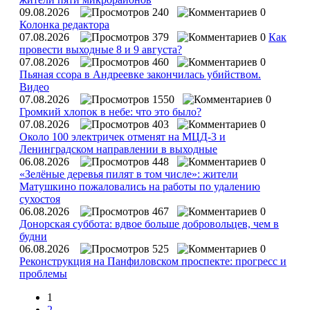
09.08.2026
240
0
Колонка редактора
07.08.2026
379
0
Как
провести выходные 8 и 9 августа?
07.08.2026
460
0
Пьяная ссора в Андреевке закончилась убийством.
Видео
07.08.2026
1550
0
Громкий хлопок в небе: что это было?
07.08.2026
403
0
Около 100 электричек отменят на МЦД-3 и
Ленинградском направлении в выходные
06.08.2026
448
0
«Зелёные деревья пилят в том числе»: жители
Матушкино пожаловались на работы по удалению
сухостоя
06.08.2026
467
0
Донорская суббота: вдвое больше добровольцев, чем в
будни
06.08.2026
525
0
Реконструкция на Панфиловском проспекте: прогресс и
проблемы
1
2