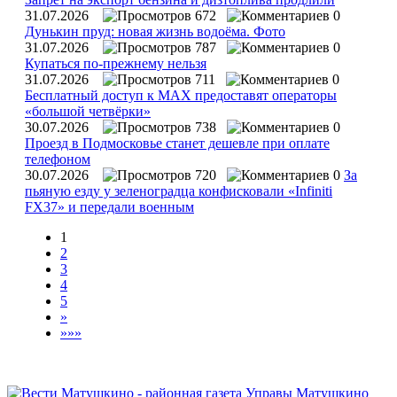
31.07.2026
672
0
Дунькин пруд: новая жизнь водоёма. Фото
31.07.2026
787
0
Купаться по‑прежнему нельзя
31.07.2026
711
0
Бесплатный доступ к MAX предоставят операторы
«большой четвёрки»
30.07.2026
738
0
Проезд в Подмосковье станет дешевле при оплате
телефоном
30.07.2026
720
0
За
пьяную езду у зеленоградца конфисковали «Infiniti
FX37» и передали военным
1
2
3
4
5
»
»»»