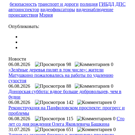
безопасность
транспорт и дороги
полиция
ГИБДД
ДПС
автоинспектор
видеофиксаторы
видеонаблюдение
происшествия
Мэрия
Опубликовать:
Новости
06.08.2026
98
0
«Зелёные деревья пилят в том числе»: жители
Матушкино пожаловались на работы по удалению
сухостоя
06.08.2026
88
0
Донорская суббота: вдвое больше добровольцев, чем в
будни
06.08.2026
142
0
Реконструкция на Панфиловском проспекте: прогресс и
проблемы
06.08.2026
115
0
Сто
лет со дня рождения Олега Яковлевича Башкина
31.07.2026
651
0
Запрет на экспорт бензина и дизтоплива продлили