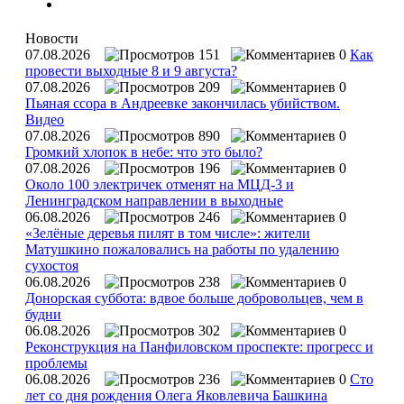
Новости
07.08.2026
151
0
Как
провести выходные 8 и 9 августа?
07.08.2026
209
0
Пьяная ссора в Андреевке закончилась убийством.
Видео
07.08.2026
890
0
Громкий хлопок в небе: что это было?
07.08.2026
196
0
Около 100 электричек отменят на МЦД-3 и
Ленинградском направлении в выходные
06.08.2026
246
0
«Зелёные деревья пилят в том числе»: жители
Матушкино пожаловались на работы по удалению
сухостоя
06.08.2026
238
0
Донорская суббота: вдвое больше добровольцев, чем в
будни
06.08.2026
302
0
Реконструкция на Панфиловском проспекте: прогресс и
проблемы
06.08.2026
236
0
Сто
лет со дня рождения Олега Яковлевича Башкина