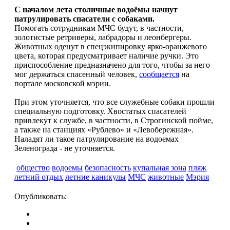
С началом лета столичные водоёмы начнут
патрулировать спасатели с собаками.
Помогать сотрудникам МЧС будут, в частности,
золотистые ретриверы, лабрадоры и леонбергеры.
Животных оденут в спецэкипировку ярко-оранжевого
цвета, которая предусматривает наличие ручки. Это
приспособление предназначено для того, чтобы за него
мог держаться спасенный человек,
сообщается
на
портале московской мэрии.
При этом уточняется, что все служебные собаки прошли
специальную подготовку. Хвостатых спасателей
привлекут к службе, в частности, в Строгинской пойме,
а также на станциях «Рублево» и «Левобережная».
Наладят ли такое патрулирование на водоемах
Зеленограда - не уточняется.
общество
водоемы
безопасность
купальная зона
пляж
летний отдых
летние каникулы
МЧС
животные
Мэрия
Опубликовать: