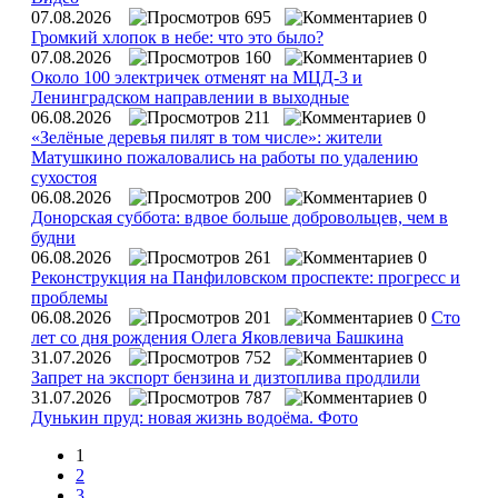
07.08.2026
695
0
Громкий хлопок в небе: что это было?
07.08.2026
160
0
Около 100 электричек отменят на МЦД-3 и
Ленинградском направлении в выходные
06.08.2026
211
0
«Зелёные деревья пилят в том числе»: жители
Матушкино пожаловались на работы по удалению
сухостоя
06.08.2026
200
0
Донорская суббота: вдвое больше добровольцев, чем в
будни
06.08.2026
261
0
Реконструкция на Панфиловском проспекте: прогресс и
проблемы
06.08.2026
201
0
Сто
лет со дня рождения Олега Яковлевича Башкина
31.07.2026
752
0
Запрет на экспорт бензина и дизтоплива продлили
31.07.2026
787
0
Дунькин пруд: новая жизнь водоёма. Фото
1
2
3