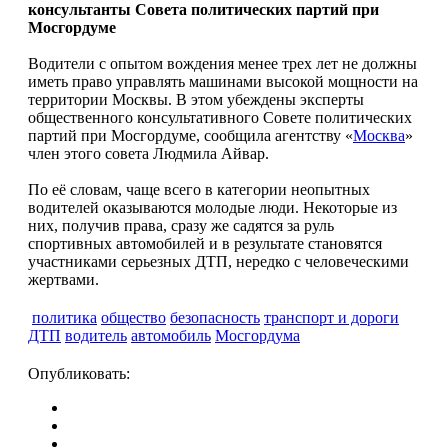
консультанты Совета политических партий при
Мосгордуме
Водители с опытом вождения менее трех лет не должны
иметь право управлять машинами высокой мощности на
территории Москвы. В этом убеждены эксперты
общественного консультативного Совете политических
партий при Мосгордуме, сообщила агентству «
Москва
»
член этого совета Людмила Айвар.
По её словам, чаще всего в категории неопытных
водителей оказываются молодые люди. Некоторые из
них, получив права, сразу же садятся за руль
спортивных автомобилей и в результате становятся
участниками серьезных ДТП, нередко с человеческими
жертвами.
политика
общество
безопасность
транспорт и дороги
ДТП
водитель
автомобиль
Мосгордума
Опубликовать: