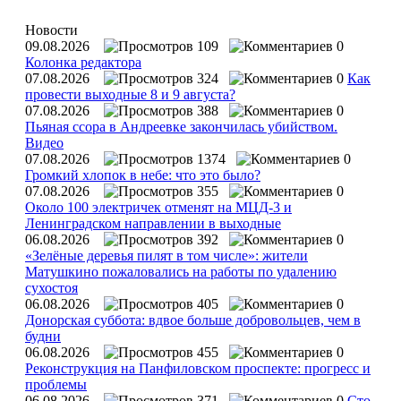
Новости
09.08.2026
109
0
Колонка редактора
07.08.2026
324
0
Как
провести выходные 8 и 9 августа?
07.08.2026
388
0
Пьяная ссора в Андреевке закончилась убийством.
Видео
07.08.2026
1374
0
Громкий хлопок в небе: что это было?
07.08.2026
355
0
Около 100 электричек отменят на МЦД-3 и
Ленинградском направлении в выходные
06.08.2026
392
0
«Зелёные деревья пилят в том числе»: жители
Матушкино пожаловались на работы по удалению
сухостоя
06.08.2026
405
0
Донорская суббота: вдвое больше добровольцев, чем в
будни
06.08.2026
455
0
Реконструкция на Панфиловском проспекте: прогресс и
проблемы
06.08.2026
371
0
Сто