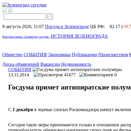
8 августа 2026, 11:07
Погода в Зеленограде
ЦБ РФ:
82.17 (
+0.
ИСТОРИЯ ЗЕЛЕНОГРАДА
Выпуски газеты «Зеленоград сегодня»
Общество
СОБЫТИЯ
Экономика
Публикации
Происшествия
Доска объявлений
Вакансии
Недвижимость
СОБЫТИЯ
13.11.2014
41677
0
Госдума примет антипиратские полу
С
1 декабря
в черные списки Роскомнадзора начнут включат
Сегодня такие меры принимаются только в отношении распр
правообладатель обнаружил нарушение своих прав на фильм,