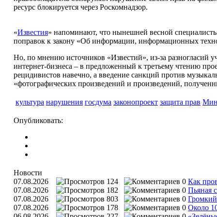
ресурс блокируется через Роскомнадзор.
«
Известия
» напоминают, что нынешней весной специалисты
поправок к закону «Об информации, информационных техно
Но, по мнению источников «Известий», из-за разногласий у
интернет-бизнеса – в предложенный к третьему чтению прое
рецидивистов навечно, а введение санкций против музыкаль
«фотографических произведений и произведений, получен
культура
нарушения
госдума
законопроект
защита прав
Мин
Опубликовать:
Новости
07.08.2026
124
0
Как пров
07.08.2026
182
0
Пьяная с
07.08.2026
803
0
Громкий 
07.08.2026
178
0
Около 1
06.08.2026
227
0
«Зелёны