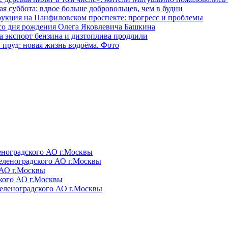
я суббота: вдвое больше добровольцев, чем в будни
рукция на Панфиловском проспекте: прогресс и проблемы
 со дня рождения Олега Яковлевича Башкина
а экспорт бензина и дизтоплива продлили
 пруд: новая жизнь водоёма. Фото