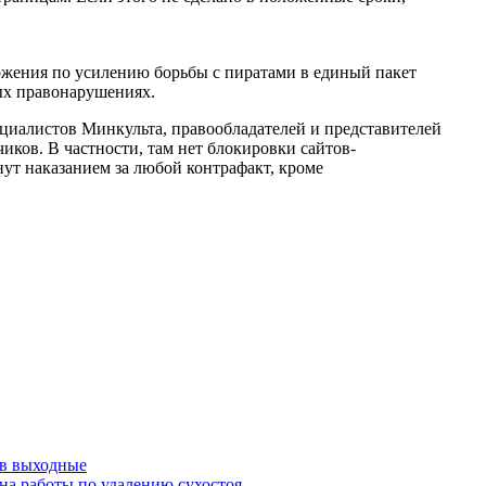
жения по усилению борьбы с пиратами в единый пакет
ых правонарушениях.
ециалистов Минкульта, правообладателей и представителей
ков. В частности, там нет блокировки сайтов-
нут наказанием за любой контрафакт, кроме
 в выходные
на работы по удалению сухостоя