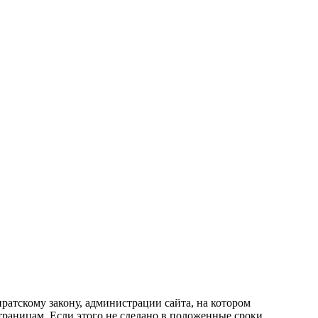
атскому закону, администрации сайта, на котором
раницам. Если этого не сделано в положенные сроки,