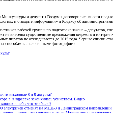
 Минкультуры и депутаты Госдумы договорились внести предло
логиях и о защите информации» и Кодексу об административн
частников рабочей группы по подготовке закона – депутатов, сп
кт не внесены существенные предложения ведомств и интернетчи
ных пиратов не откладывается до 2015 года. Черные списки ста
ных способами, аналогичными фотографии».
культ
ести выходные 8 и 9 августа?
сора в Андреевке закончилась убийством. Видео
хлопок в небе: что это было?
00 электричек отменят на МЦД-3 и Ленинградском направлении
е деревья пилят в том числе»: жители Матушкино пожаловались 