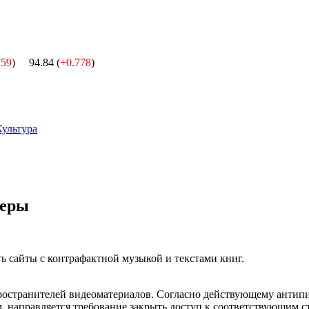
759
)
94.84 (
+0.778
)
Культура
меры
ь сайты с контрафактной музыкой и текстами книг.
остранителей видеоматериалов. Согласно действующему антипир
 направляется требование закрыть доступ к соответствующим ст