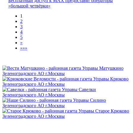
Бесплатный доступ к MAX предоставят операторы
«большой четвёрки»
1
2
3
4
5
»
»»»