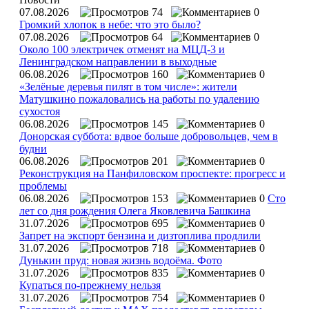
07.08.2026
74
0
Громкий хлопок в небе: что это было?
07.08.2026
64
0
Около 100 электричек отменят на МЦД-3 и
Ленинградском направлении в выходные
06.08.2026
160
0
«Зелёные деревья пилят в том числе»: жители
Матушкино пожаловались на работы по удалению
сухостоя
06.08.2026
145
0
Донорская суббота: вдвое больше добровольцев, чем в
будни
06.08.2026
201
0
Реконструкция на Панфиловском проспекте: прогресс и
проблемы
06.08.2026
153
0
Сто
лет со дня рождения Олега Яковлевича Башкина
31.07.2026
695
0
Запрет на экспорт бензина и дизтоплива продлили
31.07.2026
718
0
Дунькин пруд: новая жизнь водоёма. Фото
31.07.2026
835
0
Купаться по‑прежнему нельзя
31.07.2026
754
0