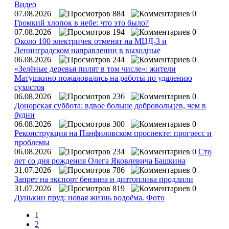
Видео
07.08.2026
884
0
Громкий хлопок в небе: что это было?
07.08.2026
194
0
Около 100 электричек отменят на МЦД-3 и
Ленинградском направлении в выходные
06.08.2026
244
0
«Зелёные деревья пилят в том числе»: жители
Матушкино пожаловались на работы по удалению
сухостоя
06.08.2026
236
0
Донорская суббота: вдвое больше добровольцев, чем в
будни
06.08.2026
300
0
Реконструкция на Панфиловском проспекте: прогресс и
проблемы
06.08.2026
234
0
Сто
лет со дня рождения Олега Яковлевича Башкина
31.07.2026
786
0
Запрет на экспорт бензина и дизтоплива продлили
31.07.2026
819
0
Дунькин пруд: новая жизнь водоёма. Фото
1
2