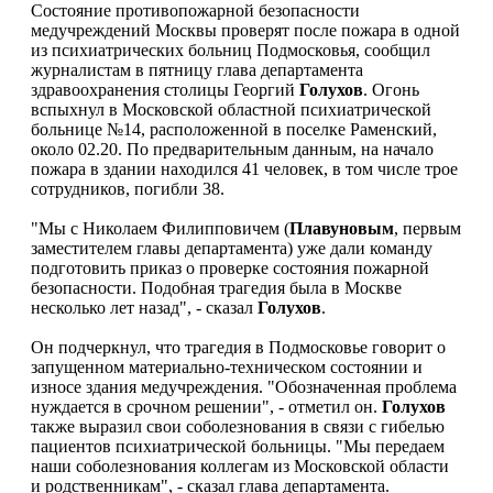
Состояние противопожарной безопасности
медучреждений Москвы проверят после пожара в одной
из психиатрических больниц Подмосковья, сообщил
журналистам в пятницу глава департамента
здравоохранения столицы Георгий
Голухов
. Огонь
вспыхнул в Московской областной психиатрической
больнице №14, расположенной в поселке Раменский,
около 02.20. По предварительным данным, на начало
пожара в здании находился 41 человек, в том числе трое
сотрудников, погибли 38.
"Мы с Николаем Филипповичем (
Плавуновым
, первым
заместителем главы департамента) уже дали команду
подготовить приказ о проверке состояния пожарной
безопасности. Подобная трагедия была в Москве
несколько лет назад", - сказал
Голухов
.
Он подчеркнул, что трагедия в Подмосковье говорит о
запущенном материально-техническом состоянии и
износе здания медучреждения. "Обозначенная проблема
нуждается в срочном решении", - отметил он.
Голухов
также выразил свои соболезнования в связи с гибелью
пациентов психиатрической больницы. "Мы передаем
наши соболезнования коллегам из Московской области
и родственникам", - сказал глава департамента.