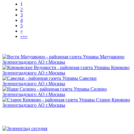
1
2
3
4
5
»
»»»