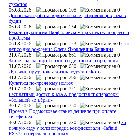
сухостоя
06.08.2026
105
0
Донорская суббота: вдвое больше добровольцев, чем в
будни
06.08.2026
154
0
Реконструкция на Панфиловском проспекте: прогресс и
проблемы
06.08.2026
123
0
Сто
лет со дня рождения Олега Яковлевича Башкина
31.07.2026
661
0
Запрет на экспорт бензина и дизтоплива продлили
31.07.2026
680
0
Дунькин пруд: новая жизнь водоёма. Фото
31.07.2026
796
0
Купаться по‑прежнему нельзя
31.07.2026
721
0
Бесплатный доступ к MAX предоставят операторы
«большой четвёрки»
30.07.2026
750
0
Проезд в Подмосковье станет дешевле при оплате
телефоном
30.07.2026
730
0
За
пьяную езду у зеленоградца конфисковали «Infiniti
FX37» и передали военным