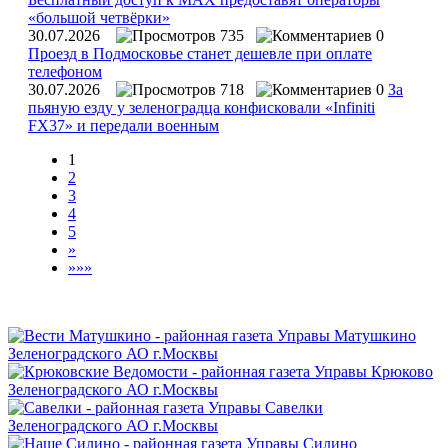
«большой четвёрки»
30.07.2026
735
0
Проезд в Подмосковье станет дешевле при оплате
телефоном
30.07.2026
718
0
За
пьяную езду у зеленоградца конфисковали «Infiniti
FX37» и передали военным
1
2
3
4
5
»
»»»