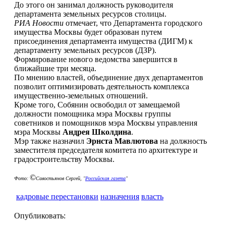
До этого он занимал должность руководителя
департамента земельных ресурсов столицы.
РИА Новости
отмечает, что Департамента городского
имущества Москвы будет образован путем
присоединения департамента имущества (ДИГМ) к
департаменту земельных ресурсов (ДЗР).
Формирование нового ведомства завершится в
ближайшие три месяца.
По мнению властей, объединение двух департаментов
позволит оптимизировать деятельность комплекса
имущественно-земельных отношений.
Кроме того, Собянин освободил от замещаемой
должности помощника мэра Москвы группы
советников и помощников мэра Москвы управления
мэра Москвы
Андрея Школдина
.
Мэр также назначил
Эрнста Мавлютова
на должность
заместителя председателя комитета по архитектуре и
градостроительству Москвы.
©
Фото:
Савостьянов Сергей, "
Российская газета
"
кадровые перестановки
назначения
власть
Опубликовать: