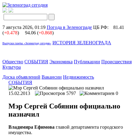
7 августа 2026, 01:19
Погода в Зеленограде
ЦБ РФ:
81.41
(
+0.478
)
94.06 (
+0.868
)
ИСТОРИЯ ЗЕЛЕНОГРАДА
Выпуски газеты «Зеленоград сегодня»
Общество
СОБЫТИЯ
Экономика
Публикации
Происшествия
Культура
Доска объявлений
Вакансии
Недвижимость
СОБЫТИЯ
15.02.2013
5797
0
Мэр Сергей Собянин официально
назначил
Владимира Ефимова
главой департамента городского
имущества.