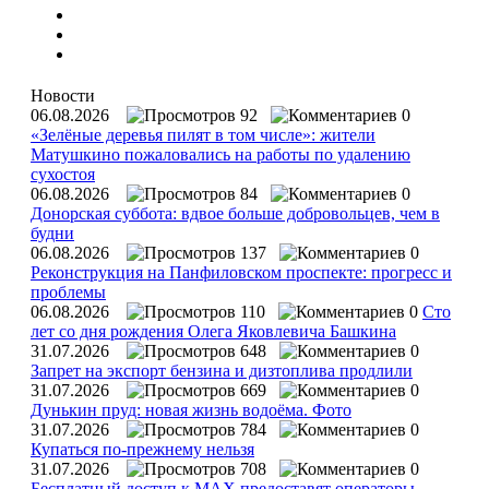
Новости
06.08.2026
92
0
«Зелёные деревья пилят в том числе»: жители
Матушкино пожаловались на работы по удалению
сухостоя
06.08.2026
84
0
Донорская суббота: вдвое больше добровольцев, чем в
будни
06.08.2026
137
0
Реконструкция на Панфиловском проспекте: прогресс и
проблемы
06.08.2026
110
0
Сто
лет со дня рождения Олега Яковлевича Башкина
31.07.2026
648
0
Запрет на экспорт бензина и дизтоплива продлили
31.07.2026
669
0
Дунькин пруд: новая жизнь водоёма. Фото
31.07.2026
784
0
Купаться по‑прежнему нельзя
31.07.2026
708
0
Бесплатный доступ к MAX предоставят операторы