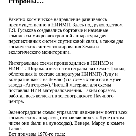
стороны…
Ракетно-космическое направление развивалось
преимущественно в НИИМП. Здесь под руководством
Г.Я. Гуськова создавались бортовые и наземные
комплексы микроэлектронной аппаратуры для
перспективных систем спутниковой связи, а также для
космических систем зондирования Земли и
экологического мониторинга.
Интегральные схемы производились в НИИМЭ и
НИИТТ. Широко известна интегральная схема «Тропа»,
облетевшая (в составе аппаратуры НИИМП) Луну и
возвратившаяся на Землю (эта схема хранится в музее
завода «Ангстрем»). Чистый материал для схемы
поставлял НИИ материаловедения. Таким образом,
работал весь коллектив зеленоградского Научного
центра.
Зеленоградские схемы управляли движением почти всех
космических аппаратов, отправлявшихся к Луне (в том
числе они были на луноходах), Венере, Марсу, к комете
Галлея.
Вот примеры 1970-го года: