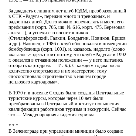
За двадцать с лишним лет клуб ЮДМ, преобразованный
в СТК «Радуга», пережил много и тревожных, и
радостных дней. Долго можно перечислять и места его
пребывания (корп. 705, шк. № 616, корп. 475, Березовая
аллея…), и успехи его воспитанников
(Стеллиферовский, Галкин, Болдыгин, Новиков, Ершов
и др.). Наконец, с 1986 г. клуб обосновался в помещении
бомбоубежища (корп. 1001), и, казалось, надолго (слово
«казалось» здесь стоит потому, что клуб «Радуга» в 1992
г. оказался в отчаянном положении — у него пытались
отобрать картодром. — И. Б.). С каждым годом росло
количество спортсменов и их мастерство; тому
способствовало строительство в нашем городе
неплохого картодрома».
В 1970 г. в поселке Сходня были созданы Центральные
туристские курсы, которые через 10 лет были
преобразованы в Центральный институт повышения
квалификации работников туризма и экскурсий. Сейчас
это — Международная академия туризма.
* * *
В Зеленограде при управлении милиции было создано