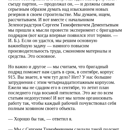
съезду партии, — продолжал он, — и должны самым
серьезным образом думать над изысканием новых
резервов в своем строительстве. Мы думаем, ищем,
рассчитываем. И вот вместе с начальником
Зеленоградстроя Сергеем Тимофеевичем Дементьевым
мы пришли к мысли провести эксперимент с бригадным
подрядом (вот когда впервые появился этот термин. —
И. Б.). Если он удастся, мы решим основную
важнейшую задачу — намного повысим
производительность труда, сэкономим материалы и
средства. Это основное.
Но важно и другое — мы считаем, что бригадный
подряд поможет нам сдать в срок, в сентябре, корпус
915. Вы знаете, в чем тут дело? Нет? У нас большие
затруднения с этим четырнадцатиэтажным корпусом.
Ежели мы не сдадим его в сентябре, то летит план
последнего года восьмой пятилетки. Это же по всем
статьям недопустимо! И вот мы хотим организовать
работу так, чтобы каждый рабочий почувствовал себя
полным хозяином своего объекта.
— Хорошо бы так, — ответил я.
— Мы с Сергеем Тимофеевичем сделали такой подсчет