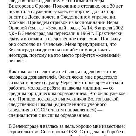
следственное отделение. Его возглавила Вера
Викторовна Орлова. Полковник в отставке, она 30 лет
посвятила служению закону, ее портрет до сих пор
висит на Доске почета в Следственном управлении
Москвы. Приведем отрывок из воспоминаний Веры
Орловой (см. газ. «Зеленый град», № 14, 6 апреля 2002
г.): «В Зеленоград мы переехали в 1969 г. Практически
сразу я возглавила следственное отделение. Поначалу
оно состояло из 4 человек. Меня предупредили, что
Зеленоград находится на отшибе: помощи ждать
неоткуда, поэтому на это место требуется «железный»
человек.
Как такового следствия не было, а сидело всего три
человека дознавателей. Фактически мне предстояло
создавать новую службу. Через некоторое время начали
работать молодые ребята из школы милиции — со
средним юридическим образованием. Это было уже кое-
что. Пришло несколько выпускников Волгоградской
следственной школы (единственного учебного
заведения в СССР с таким направлением) —
специалистов с высшим образованием.
В Зеленограде я взялась за дела, хорошо мне известные:
строительство. Со стороны ОБХСС (отдела по борьбе с