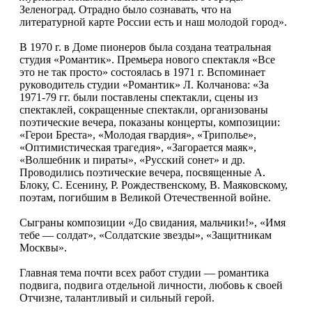
Зеленоград. Отрадно было сознавать, что на
литературной карте России есть и наш молодой город».
В 1970 г. в Доме пионеров была создана театральная
студия «Романтик». Премьера нового спектакля «Все
это не так просто» состоялась в 1971 г. Вспоминает
руководитель студии «Романтик» Л. Колчанова: «За
1971-79 гг. были поставлены спектакли, сцены из
спектаклей, сокращенные спектакли, организованы
поэтические вечера, показаны концерты, композиции:
«Герои Бреста», «Молодая гвардия», «Триполье»,
«Оптимистическая трагедия», «Загорается маяк»,
«Волшебник и пираты», «Русский сонет» и др.
Проводились поэтические вечера, посвященные А.
Блоку, С. Есенину, Р. Рождественскому, В. Маяковскому,
поэтам, погибшим в Великой Отечественной войне.
Сыграны композиции «До свидания, мальчики!», «Имя
тебе — солдат», «Солдатские звезды», «Защитникам
Москвы».
Главная тема почти всех работ студии — романтика
подвига, подвига отдельной личности, любовь к своей
Отчизне, талантливый и сильный герой.