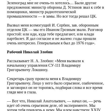
Зеленоград мне не очень-то хотелось… Были другие
предложения: министр обороны Д. Устинов звал к себе в
помощники, министр радиотехнической
промышленности — в замы. Но все тогда решал ЦК.
Вызвал меня всемогущий И. Сербин, зав. оборонным
отделом ЦК — мы его Иваном Грозным звали. Разговор
простой: или иди, куда тебе предлагают, или клади
партбилет. Я дал согласие и не жалею: годы прошли
очень интересно. Генеральным я был до 1976 года».
Рабочий Николай Злобин
Рассказывает Н. А. Злобин: «Меня вызвали к
начальнику управления СУ-111 Владимиру
Григорьевичу Локшину.
Секретарь сразу провела меня к Владимиру
Григорьевичу. Лицо у него было серьезное, озабоченное,
и заговорил он не торопясь, подбирая слова и все время
глядя мне в глаза.
— Вот что, Николай Анатольевич, — начал он, — речь
идет об очень серьезном деле, об эксперименте. Мы
хотим тебя привлечь к нему. Мы идем навстречу XXIV