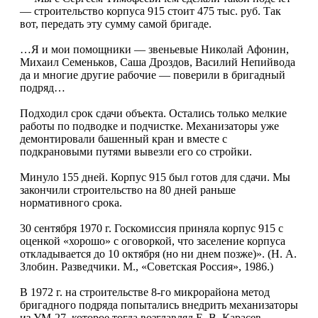
— строительство корпуса 915 стоит 475 тыс. руб. Так
вот, передать эту сумму самой бригаде.
…Я и мои помощники — звеньевые Николай Афонин,
Михаил Семеньков, Саша Дроздов, Василий Непийвода
да и многие другие рабочие — поверили в бригадный
подряд…
Подходил срок сдачи объекта. Остались только мелкие
работы по подводке и подчистке. Механизаторы уже
демонтировали башенный кран и вместе с
подкрановыми путями вывезли его со стройки.
Минуло 155 дней. Корпус 915 был готов для сдачи. Мы
закончили строительство на 80 дней раньше
нормативного срока.
30 сентября 1970 г. Госкомиссия приняла корпус 915 с
оценкой «хорошо» с оговоркой, что заселение корпуса
откладывается до 10 октября (но ни днем позже)». (Н. А.
Злобин. Разведчики. М., «Советская Россия», 1986.)
В 1972 г. на строительстве 8-го микрорайона метод
бригадного подряда попытались внедрить механизаторы
из УМ-27, которое тогда возглавлял Е. В. Карасев.