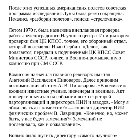
После этих успешных американских полетов советская
программа исследования Луны была резко сокращена.
Начались «разборки полетов», поиски «стрелочника».
Летом 1970 г. была назначена внеплановая проверка
работы зеленоградского Научного центра. Инициатором
проверки был ЦК КПСС, точнее, его оборонный отдел,
который возглавлял Иван Сербин. «Дело», как
полагается, передали в подчиненный ЦК КПСС Совет
Министров СССР, точнее, в Военно-промышленную
комиссию при СМ СССР.
Комиссия назначила главного ревизора: им стал
Анатолий Васильевич Пивоваров. Далее приводим
воспоминания об этом А. В. Пивоварова: «В комиссию
входили известные ученые, инженеры и военные. Акт
проверки я зачитал на собрании всех секретарей
парторганизаций и директоров НИИ и заводов. «Могу я
обжаловать акт комиссии?» — спросил директор НИИ
физических проблем В. Лаврищев. «Конечно, но, может
быть, у вас будут замечания?» Замечаний не
последовало, как и обжалования».
Вольно было шутить директору «самого научного»