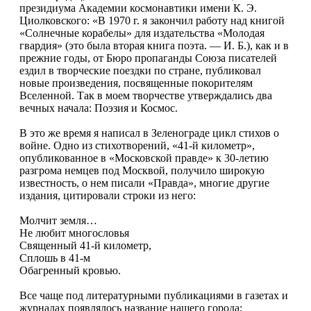
президиума Академии космонавтики имени К. Э.
Циолковского: «В 1970 г. я закончил работу над книгой
«Солнечные корабелы» для издательства «Молодая
гвардия» (это была вторая книга поэта. — И. Б.), как и в
прежние годы, от Бюро пропаганды Союза писателей
ездил в творческие поездки по стране, публиковал
новые произведения, посвященные покорителям
Вселенной. Так в моем творчестве утверждались два
вечных начала: Поэзия и Космос.
В это же время я написал в Зеленограде цикл стихов о
войне. Одно из стихотворений, «41-й километр»,
опубликованное в «Московской правде» к 30-летию
разгрома немцев под Москвой, получило широкую
известность, о нем писали «Правда», многие другие
издания, цитировали строки из него:
Молчит земля…
Не любит многословья
Священный 41-й километр,
Сплошь в 41-м
Обагренный кровью.
Все чаще под литературными публикациями в газетах и
журналах появлялось название нашего города: