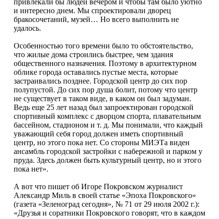
привлекали бы людей вечером и чтобы там было уютно
и интересно днем. Мы спроектировали дворец
бракосочетаний, музей… Но всего выполнить не
удалось.
Особенностью того времени было то обстоятельство,
что жилые дома строились быстрее, чем здания
общественного назначения. Поэтому в архитектурном
облике города оставались пустые места, которые
застраивались позднее. Городской центр до сих пор
полупустой. До сих пор душа болит, потому что центр
не существует в таком виде, в каком он был задуман.
Ведь еще 25 лет назад был запроектирован городской
спортивный комплекс с дворцом спорта, плавательным
бассейном, стадионом и т. д. Мы понимали, что каждый
уважающий себя город должен иметь спортивный
центр, но этого пока нет. Со стороны МИЭТа виден
ансамбль городской застройки с набережной и парком у
пруда. Здесь должен быть культурный центр, но и этого
пока нет».
А вот что пишет об Игоре Покровском журналист
Александр Миль в своей статье «Эпоха Покровского»
(газета «Зеленоград сегодня», № 71 от 29 июля 2002 г.):
«Друзья и соратники Покровского говорят, что в каждом