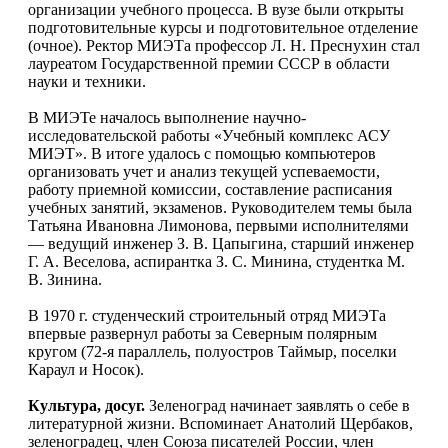
организации учебного процесса. В вузе были открыты
подготовительные курсы и подготовительное отделение
(очное). Ректор МИЭТа профессор Л. Н. Преснухин стал
лауреатом Государственной премии СССР в области
науки и техники.
В МИЭТе началось выполнение научно-
исследовательской работы «Учебный комплекс АСУ
МИЭТ». В итоге удалось с помощью компьютеров
организовать учет и анализ текущей успеваемости,
работу приемной комиссии, составление расписания
учебных занятий, экзаменов. Руководителем темы была
Татьяна Ивановна Лимонова, первыми исполнителями
— ведущий инженер З. В. Цапыгина, старший инженер
Г. А. Веселова, аспирантка З. С. Минина, студентка М.
В. Зинина.
В 1970 г. студенческий строительный отряд МИЭТа
впервые развернул работы за Северным полярным
кругом (72-я параллель, полуостров Таймыр, поселки
Караул и Носок).
Культура, досуг.
Зеленоград начинает заявлять о себе в
литературной жизни. Вспоминает Анатолий Щербаков,
зеленоградец, член Союза писателей России, член