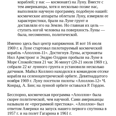
кораблей; у нас — космонавт) на Луну. Вместе с
тем американцы, хотя и несколько позже нас,
выполняли научную программу, подобную нашей:
космические аппараты облетали Луну, измеряли ее
характеристики, брали на Луне грунт и
доставляли его на Землю. Но главная их цель —
ступить ногой человека на поверхность Луны —
была, несомненно, политической.
Именно здесь был центр напряжения. И вот 16 июля
1969 г. к Луне стартовал пилотируемый космический
корабль «Аполлон-11». Достигнув Луны, астронавты
Нил Армстронг и Эндрю Олдрин пробыли на Луне в
Море Спокойствия 21 час 36 минут (20-21 июля 1969 г.),
собрали 22 кг лунного грунта и установили несколько
датчиков. Майкл Коллинз находился в командном отсеке
корабля на селеноцентрической орбите. Девятнадцатого
ноября 1969 г. Луну посетили пилоты «Аполлон-12» Ч.
Конрад, А. Бин; на лунной орбите оставался Р. Гордон.
Бесспорно, космическая программа «Аполлон» была
скорее политической, чем научной. Сами американцы
называли ее «программой престижа». «Аполлон» был
ответом Америки на запуск нашего первого спутника в
1957 г. и на полет Гагарина в 1961 г.