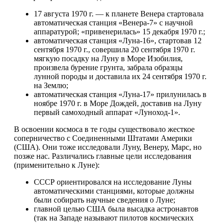
17 августа 1970 г. — к планете Венера стартовала
автоматическая станция «Венера-7» с научной
аппаратурой; «привенерилась» 15 декабря 1970 г.;
автоматическая станция «Луна-16», стартовав 12
сентября 1970 г., совершила 20 сентября 1970 г.
мягкую посадку на Луну в Море Изобилия,
произвела бурение грунта, забрала образцы
лунной породы и доставила их 24 сентября 1970 г.
на Землю;
автоматическая станция «Луна-17» прилунилась в
ноябре 1970 г. в Море Дождей, доставив на Луну
первый самоходный аппарат «Луноход-1».
В освоении космоса в те годы существовало жесткое
соперничество с Соединенными Штатами Америки
(США). Они тоже исследовали Луну, Венеру, Марс, но
позже нас. Различались главные цели исследования
(применительно к Луне):
СССР ориентировался на исследование Луны
автоматическими станциями, которые должны
были собирать научные сведения о Луне;
главной целью США была высадка астронавтов
(так на Западе называют пилотов космических