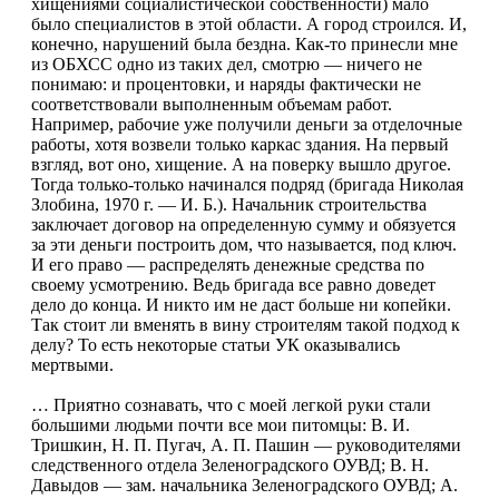
хищениями социалистической собственности) мало
было специалистов в этой области. А город строился. И,
конечно, нарушений была бездна. Как-то принесли мне
из ОБХСС одно из таких дел, смотрю — ничего не
понимаю: и процентовки, и наряды фактически не
соответствовали выполненным объемам работ.
Например, рабочие уже получили деньги за отделочные
работы, хотя возвели только каркас здания. На первый
взгляд, вот оно, хищение. А на поверку вышло другое.
Тогда только-только начинался подряд (бригада Николая
Злобина, 1970 г. — И. Б.). Начальник строительства
заключает договор на определенную сумму и обязуется
за эти деньги построить дом, что называется, под ключ.
И его право — распределять денежные средства по
своему усмотрению. Ведь бригада все равно доведет
дело до конца. И никто им не даст больше ни копейки.
Так стоит ли вменять в вину строителям такой подход к
делу? То есть некоторые статьи УК оказывались
мертвыми.
… Приятно сознавать, что с моей легкой руки стали
большими людьми почти все мои питомцы: В. И.
Тришкин, Н. П. Пугач, А. П. Пашин — руководителями
следственного отдела Зеленоградского ОУВД; В. Н.
Давыдов — зам. начальника Зеленоградского ОУВД; А.