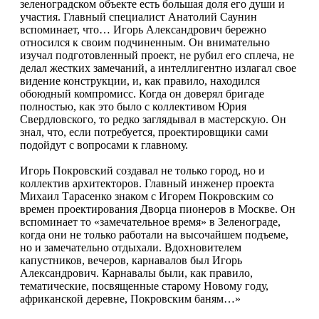
зеленоградском объекте есть большая доля его души и
участия. Главный специалист Анатолий Саунин
вспоминает, что… Игорь Александрович бережно
относился к своим подчиненным. Он внимательно
изучал подготовленный проект, не рубил его сплеча, не
делал жестких замечаний, а интеллигентно излагал свое
видение конструкции, и, как правило, находился
обоюдный компромисс. Когда он доверял бригаде
полностью, как это было с коллективом Юрия
Свердловского, то редко заглядывал в мастерскую. Он
знал, что, если потребуется, проектировщики сами
подойдут с вопросами к главному.
Игорь Покровский создавал не только город, но и
коллектив архитекторов. Главный инженер проекта
Михаил Тарасенко знаком с Игорем Покровским со
времен проектирования Дворца пионеров в Москве. Он
вспоминает то «замечательное время» в Зеленограде,
когда они не только работали на высочайшем подъеме,
но и замечательно отдыхали. Вдохновителем
капустников, вечеров, карнавалов был Игорь
Александрович. Карнавалы были, как правило,
тематические, посвященные старому Новому году,
африканской деревне, Покровским баням…»