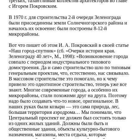
третьих, талантливый коллектив архитекторов во главе
с Игорем Покровским.
В 1970 г. для строительства 2-й очереди Зеленограда
были присоединены земли Солнечногорского района и
началось их освоение: были построены 8-12-й
микрорайоны.
Вот что пишет об этом И. А. Покровский в своей статье
«Наш город-спутник» (сб. «Очерки истории края.
Зеленограду 40 лет», М., 1998): «Возникновение города
совпало с периодом индустриального типового
домостроения. Да и само строительство шло по типовым
генеральным проектам, что, естественно, нас связывало.
В массовом строительстве это помогало, но к чему
привело это однотипное строительство, теперь уже все
знают. Многие современные города, а особенно их
микрорайоны, стали похожими друг на друга. Поэтому
надо было создавать что-то новое, оригинальное. В
наших руках были козыри — это сама природа, лес,
большая территория аэродрома… Мы понимали, что
Центральный проспект не должен был состоять только
из одних жилых зданий. Должны были быть и
общественные здания, объекты культурно-бытового
назначения, магазины, места отдыха, которые