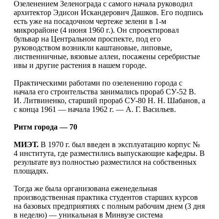
Озеленением Зеленограда с самого начала руководил
архитектор Эдисон Искандерович Дашков. Его подпись
есть уже на посадочном чертеже зелени в 1-м
микрорайоне (4 июня 1960 г.). Он спроектировал
бульвар на Центральном проспекте, под его
руководством возникли каштановые, липовые,
лиственничные, вязовые аллеи, посажены серебристые
ивы и другие растения в нашем городе.
Практическими работами по озеленению города с
начала его строительства занимались прораб СУ-52 В.
И. Литвиненко, старший прораб СУ-80 Н. Н. Шабанов, а
с конца 1961 — начала 1962 г. — А. Г. Васильев.
Ритм города — 70
МИЭТ.
В 1970 г. был введен в эксплуатацию корпус №
4 института, где разместились выпускающие кафедры. В
результате вуз полностью разместился на собственных
площадях.
Тогда же была организована еженедельная
производственная практика студентов старших курсов
на базовых предприятиях с полным рабочим днем (3 дня
в неделю) — уникальная в Минвузе система