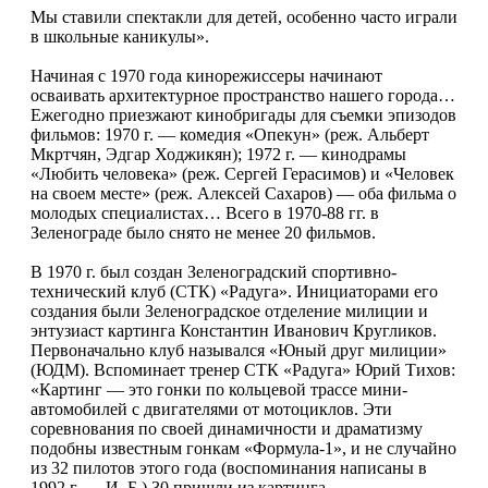
Мы ставили спектакли для детей, особенно часто играли
в школьные каникулы».
Начиная с 1970 года кинорежиссеры начинают
осваивать архитектурное пространство нашего города…
Ежегодно приезжают кинобригады для съемки эпизодов
фильмов: 1970 г. — комедия «Опекун» (реж. Альберт
Мкртчян, Эдгар Ходжикян); 1972 г. — кинодрамы
«Любить человека» (реж. Сергей Герасимов) и «Человек
на своем месте» (реж. Алексей Сахаров) — оба фильма о
молодых специалистах… Всего в 1970-88 гг. в
Зеленограде было снято не менее 20 фильмов.
В 1970 г. был создан Зеленоградский спортивно-
технический клуб (СТК) «Радуга». Инициаторами его
создания были Зеленоградское отделение милиции и
энтузиаст картинга Константин Иванович Кругликов.
Первоначально клуб назывался «Юный друг милиции»
(ЮДМ). Вспоминает тренер СТК «Радуга» Юрий Тихов:
«Картинг — это гонки по кольцевой трассе мини-
автомобилей с двигателями от мотоциклов. Эти
соревнования по своей динамичности и драматизму
подобны известным гонкам «Формула-1», и не случайно
из 32 пилотов этого года (воспоминания написаны в
1992 г. — И. Б.) 30 пришли из картинга.