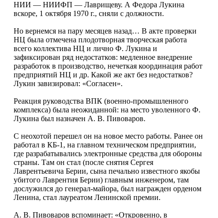
НИИ — НИИФП — Лаврищеву. А Федора Лукина
вскоре, 1 октября 1970 г., сняли с должности.
Но вернемся на пару месяцев назад… В акте проверки
НЦ была отмечена плодотворная творческая работа
всего коллектива НЦ и лично Ф. Лукина и
зафиксирован ряд недостатков: медленное внедрение
разработок в производство, нечеткая координация работ
предприятий НЦ и др. Какой же акт без недостатков?
Лукин завизировал: «Согласен».
Реакция руководства ВПК (военно-промышленного
комплекса) была неожиданной: на место уволенного Ф.
Лукина был назначен А. В. Пивоваров.
С неохотой перешел он на новое место работы. Ранее он
работал в КБ-1, на главном техническом предприятии,
где разрабатывались электронные средства для обороны
страны. Там он стал (после снятия Сергея
Лаврентьевича Берии, сына печально известного якобы
убитого Лаврентия Берии) главным инженером, там
дослужился до генерал-майора, был награжден орденом
Ленина, стал лауреатом Ленинской премии.
А. В. Пивоваров вспоминает: «Откровенно, в